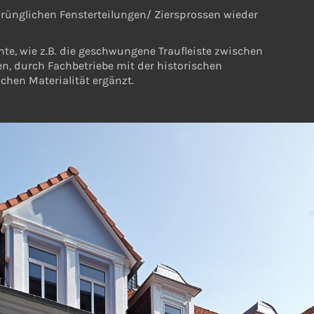
rünglichen Fensterteilungen/ Ziersprossen wieder
te, wie z.B. die geschwungene Traufleiste zwischen
, durch Fachbetriebe mit der historischen
ichen Materialität ergänzt.